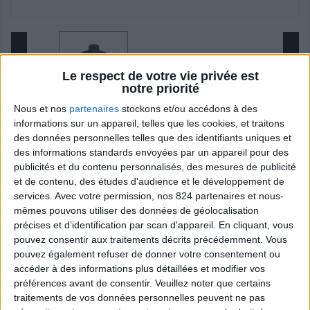
Le respect de votre vie privée est
notre priorité
Nous et nos
partenaires
stockons et/ou accédons à des
informations sur un appareil, telles que les cookies, et traitons
des données personnelles telles que des identifiants uniques et
VESTE ZIPPEE ADULTE UNISEXE
des informations standards envoyées par un appareil pour des
publicités et du contenu personnalisés, des mesures de publicité
et de contenu, des études d'audience et le développement de
Alliez style et confort avec cette veste zippée
services.
Avec votre permission, nos 824 partenaires et nous-
noire, dotée des trois bandes iconiques Adidas
mêmes pouvons utiliser des données de géolocalisation
sur les manches. Conçue en tissu technique
précises et d’identification par scan d'appareil. En cliquant, vous
doux et chaud, elle offre une grande liberté de
pouvez consentir aux traitements décrits précédemment. Vous
mouvement et un look sportif
pouvez également refuser de donner votre consentement ou
accéder à des informations plus détaillées et modifier vos
55,00 €
préférences avant de consentir.
Veuillez noter que certains
traitements de vos données personnelles peuvent ne pas
TTC