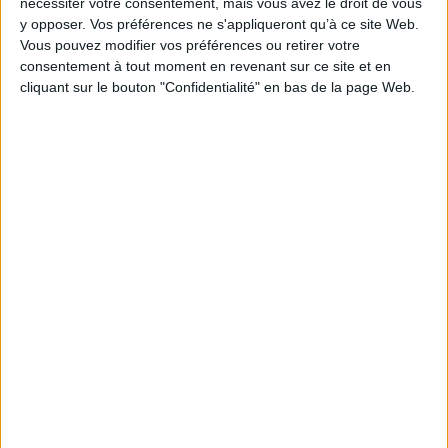
nécessiter votre consentement, mais vous avez le droit de vous
Taille
y opposer. Vos préférences ne s'appliqueront qu’à ce site Web.
Vous pouvez modifier vos préférences ou retirer votre
XS
S
M
L
XL
consentement à tout moment en revenant sur ce site et en
cliquant sur le bouton "Confidentialité" en bas de la page Web.
XXL
XXXL
Quantité
AJOUTER AU PANIER
Derniers articles en stock

DÉTAILS DU PRODUIT
En stock
1 Produits