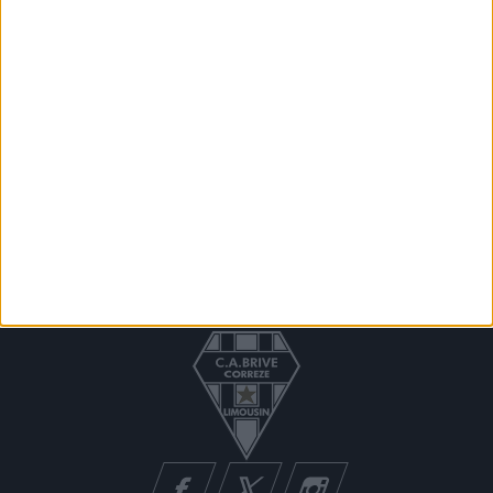
NEWSLETTER
Recevez nos offres spéciales
Vous pouvez vous désinscrire à tout moment.
Vous trouverez pour cela nos informations de
contact dans les conditions d'utilisation du site.
Facebook
Twitter
Instagram