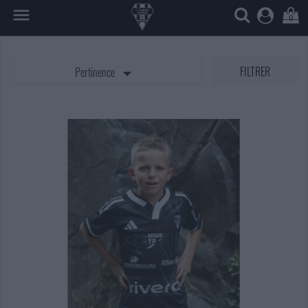

0

FILTRER
Pertinence