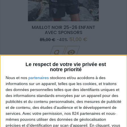
MAILLOT NOIR 25-26 ENFANT
AVEC SPONSORS
Prix
Prix
51,00 €
85,00 €
-40%
de
base

Le respect de votre vie privée est
notre priorité
Nous et nos
partenaires
stockons et/ou accédons à des
informations sur un appareil, telles que les cookies, et traitons
des données personnelles telles que des identifiants uniques et
des informations standards envoyées par un appareil pour des
publicités et du contenu personnalisés, des mesures de publicité
et de contenu, des études d'audience et le développement de
services.
Avec votre permission, nos 824 partenaires et nous-
mêmes pouvons utiliser des données de géolocalisation
précises et d’identification par scan d'appareil. En cliquant, vous