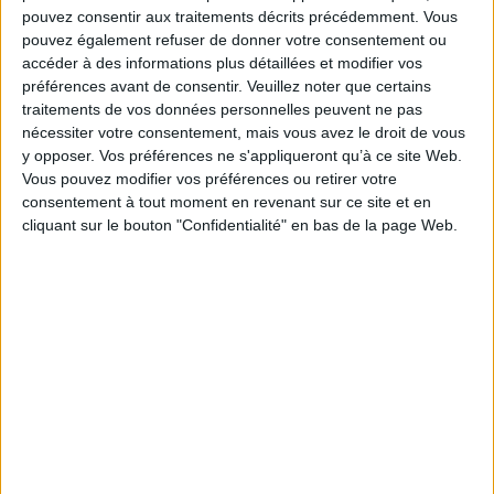
pouvez consentir aux traitements décrits précédemment. Vous
pouvez également refuser de donner votre consentement ou
accéder à des informations plus détaillées et modifier vos
préférences avant de consentir.
Veuillez noter que certains
traitements de vos données personnelles peuvent ne pas
nécessiter votre consentement, mais vous avez le droit de vous
y opposer. Vos préférences ne s'appliqueront qu’à ce site Web.
Vous pouvez modifier vos préférences ou retirer votre
MAILLOT NOIR 25-26 ENFANT SANS
consentement à tout moment en revenant sur ce site et en
SPONSORS
cliquant sur le bouton "Confidentialité" en bas de la page Web.
Prix
Prix
48,00 €
80,00 €
-40%
de
base
