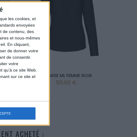
é
que les cookies, et
standards envoyées
et de contenu, des
naires et nous-mêmes
il. En cliquant,
ser de donner votre
nt de consentir.
iter votre
t qu’à ce site Web.
 FEMME
CHEMISE ML FEMME NOIR
DOUDO
ant sur ce site et
Prix
50,00 €
CCEPTE
ENT ACHETÉ :