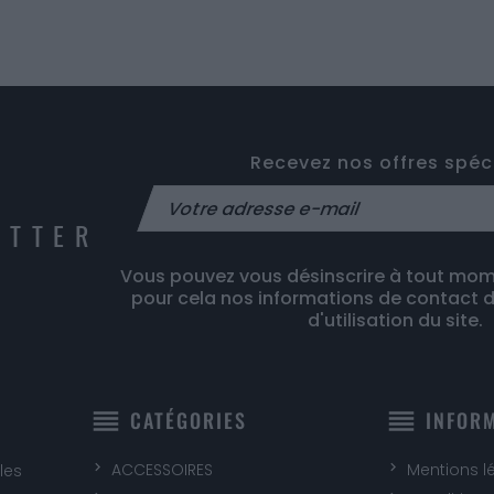
Recevez nos offres spéc
ETTER
Vous pouvez vous désinscrire à tout mom
pour cela nos informations de contact d
d'utilisation du site.
reorder
reorder
CATÉGORIES
INFOR
ACCESSOIRES
Mentions l
les