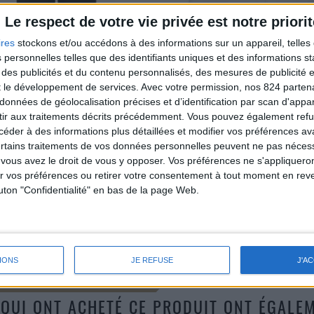
Le respect de votre vie privée est notre priorit
ires
stockons et/ou accédons à des informations sur un appareil, telles 
 personnelles telles que des identifiants uniques et des informations 
 des publicités et du contenu personnalisés, des mesures de publicité 
t le développement de services.
Avec votre permission, nos 824 parte
données de géolocalisation précises et d’identification par scan d'appare
ir aux traitements décrits précédemment. Vous pouvez également refu
der à des informations plus détaillées et modifier vos préférences ava
ertains traitements de vos données personnelles peuvent ne pas nécess
ous avez le droit de vous y opposer. Vos préférences ne s'appliqueron
LON JOGG' MOLLETON ADULTE
CHEMISE BLANCHE & VICHY
 vos préférences ou retirer votre consentement à tout moment en reven
Prix
Prix
Prix
60,00 €
30,00 €
50,00 €
outon "Confidentialité" en bas de la page Web.
de
base
IONS
JE REFUSE
J'A
 QUI ONT ACHETÉ CE PRODUIT ONT ÉGALEM