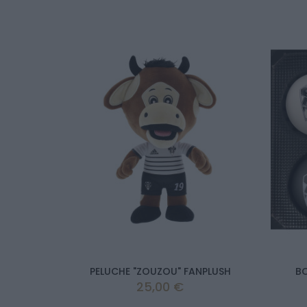
PELUCHE "ZOUZOU" FANPLUSH
BO
Prix
25,00 €