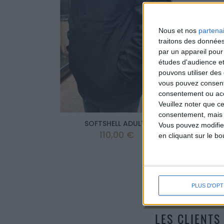
Nous et nos
partena
traitons des données
par un appareil pour
études d'audience e
pouvons utiliser des 
vous pouvez consent
consentement ou accé
Veuillez noter que c
consentement, mais v
SOFTSHELL ADULTE
PANTA
Vous pouvez modifier
Prix
110,00 €
en cliquant sur le b
PLUS D'OPT
LES CLIENTS