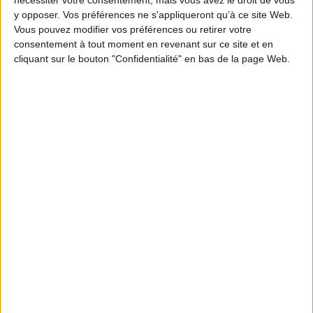
Taille
y opposer. Vos préférences ne s'appliqueront qu’à ce site Web.
Vous pouvez modifier vos préférences ou retirer votre
5-6 ans
7-8 ans
9-10 ans
consentement à tout moment en revenant sur ce site et en
cliquant sur le bouton "Confidentialité" en bas de la page Web.
11-12 ans
13-14 ans
15-16 ans
Quantité
AJOUTER AU PANIER
DÉTAILS DU PRODUIT
En stock
11 Produits