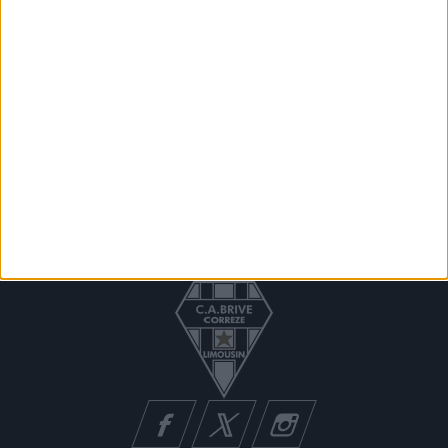
NEWSLETTER
Recevez nos offres spéciales
Vous pouvez vous désinscrire à tout moment.
Vous trouverez pour cela nos informations de
contact dans les conditions d'utilisation du site.
Facebook
Twitter
Instagram