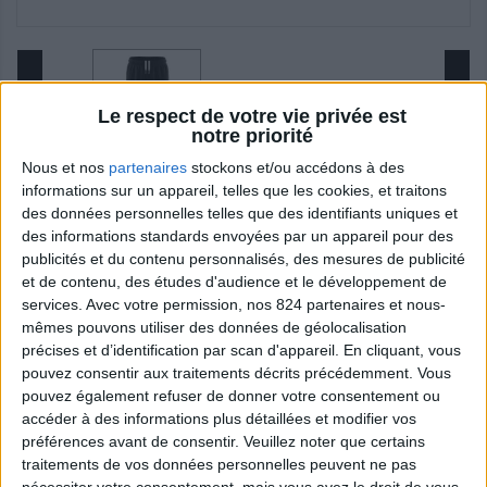
Le respect de votre vie privée est
notre priorité
Nous et nos
partenaires
stockons et/ou accédons à des
informations sur un appareil, telles que les cookies, et traitons
des données personnelles telles que des identifiants uniques et
des informations standards envoyées par un appareil pour des
PANTALON JOGG' ENFANT
publicités et du contenu personnalisés, des mesures de publicité
ADIDAS
et de contenu, des études d'audience et le développement de
services.
Avec votre permission, nos 824 partenaires et nous-
mêmes pouvons utiliser des données de géolocalisation
Ce pantalon de survêtement noir allie
précises et d’identification par scan d'appareil. En cliquant, vous
performance et sobriété. Logo brodés CAB &
pouvez consentir aux traitements décrits précédemment. Vous
Adidas pour un look 100 % club.
pouvez également refuser de donner votre consentement ou
accéder à des informations plus détaillées et modifier vos
40,00 €
préférences avant de consentir.
Veuillez noter que certains
traitements de vos données personnelles peuvent ne pas
TTC
nécessiter votre consentement, mais vous avez le droit de vous