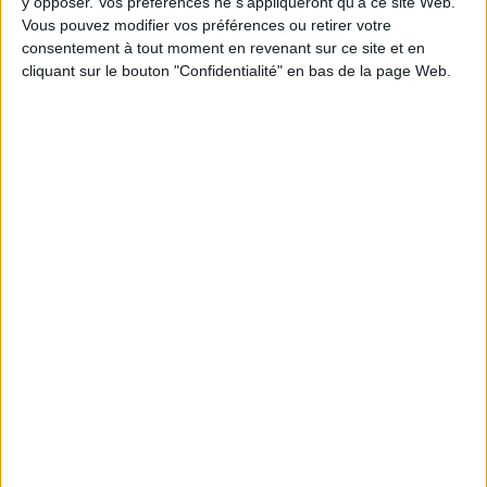
y opposer. Vos préférences ne s'appliqueront qu’à ce site Web.
Vous pouvez modifier vos préférences ou retirer votre
Quantité
consentement à tout moment en revenant sur ce site et en
cliquant sur le bouton "Confidentialité" en bas de la page Web.
AJOUTER AU PANIER
DÉTAILS DU PRODUIT
En stock
24 Produits
16 AUTRES PRODUITS DANS LA MÊME
CATÉGORIE :