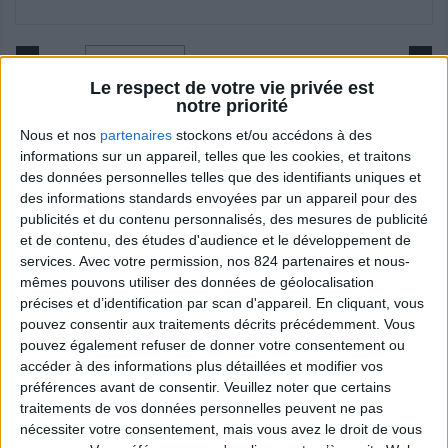
Le respect de votre vie privée est
notre priorité
Nous et nos
partenaires
stockons et/ou accédons à des
informations sur un appareil, telles que les cookies, et traitons
des données personnelles telles que des identifiants uniques et
des informations standards envoyées par un appareil pour des
PAIRE DE GANTS ENFANT
publicités et du contenu personnalisés, des mesures de publicité
et de contenu, des études d'audience et le développement de
services.
Avec votre permission, nos 824 partenaires et nous-
Ces gants noirs à rayures offrent confort et
mêmes pouvons utiliser des données de géolocalisation
chaleur pour l’hiver tout en affichant fièrement
précises et d’identification par scan d'appareil. En cliquant, vous
les couleurs du CAB. Parfaits pour garder les
pouvez consentir aux traitements décrits précédemment. Vous
petites mains bien au chaud les jours de match
pouvez également refuser de donner votre consentement ou
!
accéder à des informations plus détaillées et modifier vos
préférences avant de consentir.
Veuillez noter que certains
15,00 €
traitements de vos données personnelles peuvent ne pas
nécessiter votre consentement, mais vous avez le droit de vous
TTC